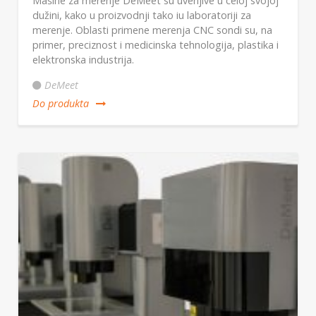
Mašine za merenje DeMeet su uverljive u celoj svojoj
dužini, kako u proizvodnji tako iu laboratoriji za
merenje. Oblasti primene merenja CNC sondi su, na
primer, preciznost i medicinska tehnologija, plastika i
elektronska industrija.
DeMeet
Do produkta