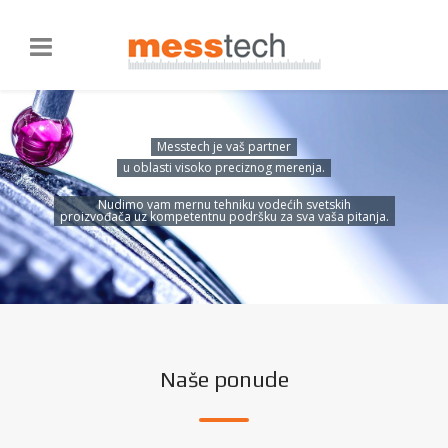
Messtech je vaš partner
u oblasti visoko preciznog merenja.
Nudimo vam mernu tehniku vodećih svetskih
proizvođača uz kompetentnu podršku za sva vaša pitanja.
Naše ponude