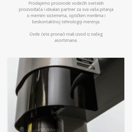
Prodajemo proizvode vodećih svetskih
proizvođača i idealan partner za sva vaša pitanja
o mernim sistemima, optičkim merilima i
beskontaktnoj tehnologiji merenja.
Ovde ćete pronaći mali izvod iz našeg
asortimana.