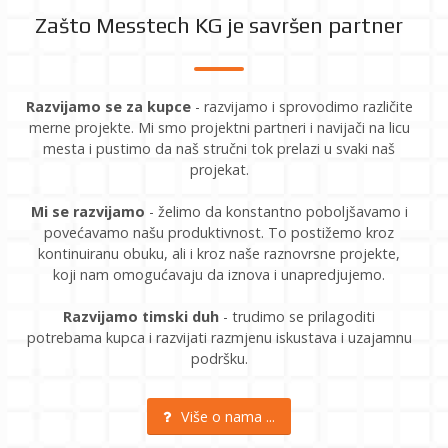
Zašto Messtech KG je savršen partner
Razvijamo se za kupce
- razvijamo i sprovodimo različite
merne projekte. Mi smo projektni partneri i navijači na licu
mesta i pustimo da naš stručni tok prelazi u svaki naš
projekat.
Mi se razvijamo
- želimo da konstantno poboljšavamo i
povećavamo našu produktivnost. To postižemo kroz
kontinuiranu obuku, ali i kroz naše raznovrsne projekte,
koji nam omogućavaju da iznova i unapredjujemo.
Razvijamo timski duh
- trudimo se prilagoditi
potrebama kupca i razvijati razmjenu iskustava i uzajamnu
podršku.
Više o nama ...