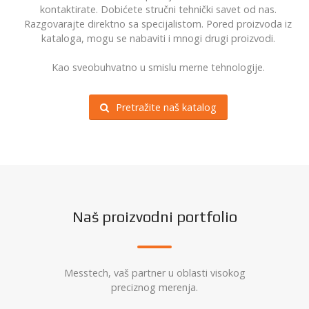
kontaktirate. Dobićete stručni tehnički savet od nas.
Razgovarajte direktno sa specijalistom. Pored proizvoda iz
kataloga, mogu se nabaviti i mnogi drugi proizvodi.
Kao sveobuhvatno u smislu merne tehnologije.
Pretražite naš katalog
Naš proizvodni portfolio
Messtech, vaš partner u oblasti visokog
preciznog merenja.