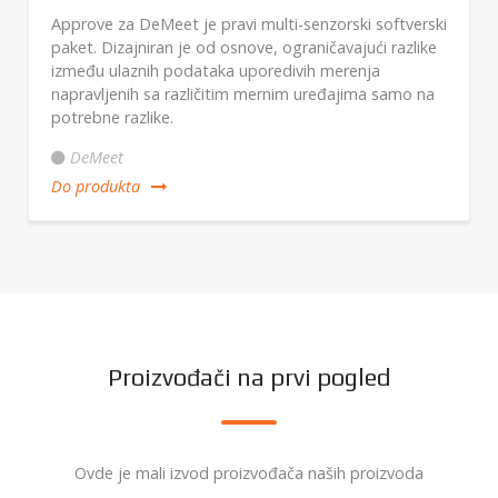
Approve za DeMeet je pravi multi-senzorski softverski
paket. Dizajniran je od osnove, ograničavajući razlike
između ulaznih podataka uporedivih merenja
napravljenih sa različitim mernim uređajima samo na
potrebne razlike.
DeMeet
Do produkta
Proizvođači na prvi pogled
Ovde je mali izvod proizvođača naših proizvoda