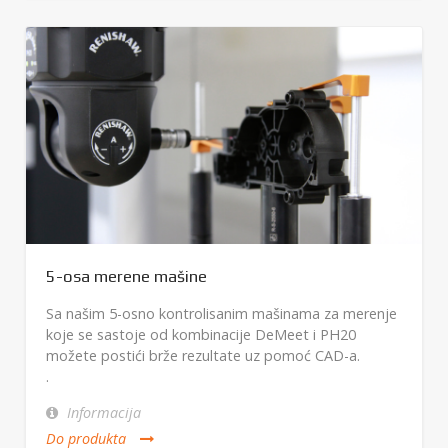
5-osa merene mašine
Sa našim 5-osno kontrolisanim mašinama za merenje
koje se sastoje od kombinacije DeMeet i PH20
možete postići brže rezultate uz pomoć CAD-a.
.
Informacija
Do produkta