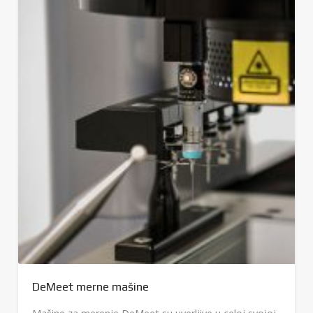
DeMeet merne mašine