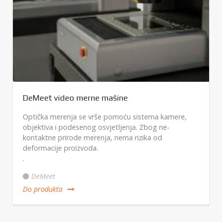
DeMeet video merne mašine
Optička merenja se vrše pomoću sistema kamere,
objektiva i podesenog osvjetljenja. Zbog ne-
kontaktne prirode merenja, nema rizika od
deformacije proizvoda.
.
DeMeet
Do produkta