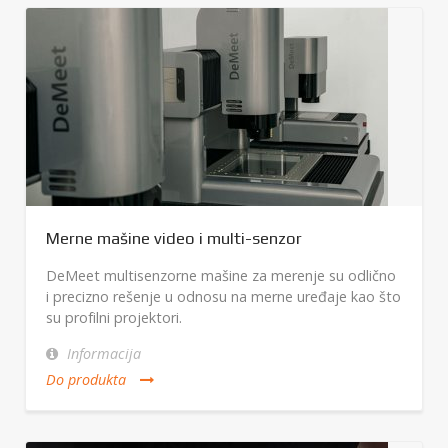
Merne mašine video i multi-senzor
DeMeet multisenzorne mašine za merenje su odlično
i precizno rešenje u odnosu na merne uređaje kao što
su profilni projektori.
Informacija
Do produkta