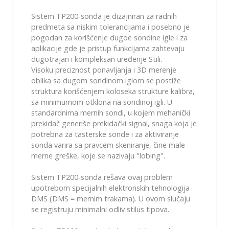
Sistem TP200-sonda je dizajniran za radnih
predmeta sa niskim tolerancijama i posebno je
pogodan za korišćenje dugoe sondine igle i za
aplikacije gde je pristup funkcijama zahtevaju
dugotrajan i kompleksan uređenje Stili.
Visoku preciznost ponavljanja i 3D merenje
oblika sa dugom sondinom iglom se postiže
struktura korišćenjem koloseka strukture kalibra,
sa minimumom otklona na sondinoj igli. U
standardnima mernih sondi, u kojem mehanički
prekidač generiše prekidački signal, snaga koja je
potrebna za tasterske sonde i za aktiviranje
sonda varira sa pravcem skeniranje, čine male
merne greške, koje se nazivaju "lobing".
Sistem TP200-sonda rešava ovaj problem
upotrebom specijalnih elektronskih tehnologija
DMS (DMS = mernim trakama). U ovom slučaju
se registruju minimalni odliv stilus tipova.