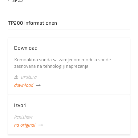
SP25
TP200 Informationen
Download
Kompaktna sonda sa zamjenom modula sonde
zasnovana na tehnologiji naprezanja
Brošura
download
Izvori
Renishaw
na original