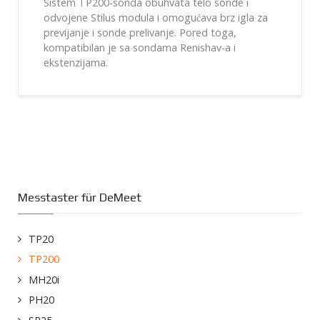
Sistem TP200-sonda obuhvata telo sonde i
odvojene Stilus modula i omogućava brz igla za
previjanje i sonde prelivanje. Pored toga,
kompatibilan je sa sondama Renishav-a i
ekstenzijama.
Messtaster für DeMeet
TP20
TP200
MH20i
PH20