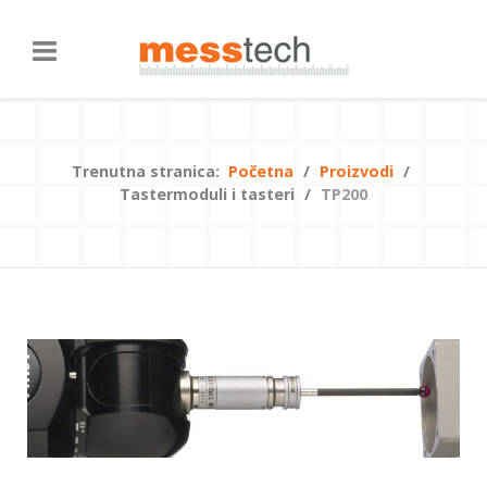
Trenutna stranica:
Početna
Proizvodi
Tastermoduli i tasteri
TP200