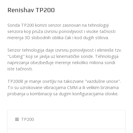
Renishav TP200
Sonda TP200 koristi senzor zasnovan na tehnologiji
senzora koji pruža izvrsnu ponovljivost i visoke tačnosti
merenja 3D slobodnih oblika čak i kod dugih stilova.
Senzor tehnologija daje izvrsnu ponovljivost i eliminiše tzv.
"Lobing" koji se javlja uz kinematičke sonde. Tehnologija
naprezanja obezbeđuje merenje nekoliko miliona sondi
iste tačnosti.
TP200B je manje osetljiv na takozvane "vazdušne unose".
To su uzrokovane vibracijama CMM-a ili velikim brzinama
probanja u kombinaciji sa dugim konfiguracijama olovke.
TP200